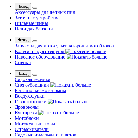
Назад
Аксессуары для цепных пил
Заточные устройства
Пильные шины
Цепи для бензопил
Назад
Запчасти для мотокультиваторов и мотоблоков
Колеса и грунтозацепы
Навесное оборудование
Сцепки
Назад
Садовая техника
Снегоуборщики
Бензиновые мотопомпы
Воздуходувки
Газонокосилки
Дровоколы
Кусторезы
Мотоблоки
Мотокультиваторы
Опрыскиватели
Садовые измельчители веток