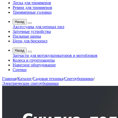
Леска для триммеров
Ремни для триммеров
Триммерные головки
Назад
Аксессуары для цепных пил
Заточные устройства
Пильные шины
Цепи для бензопил
Назад
Запчасти для мотокультиваторов и мотоблоков
Колеса и грунтозацепы
Навесное оборудование
Сцепки
Главная
/
Каталог
/
Садовая техника
/
Снегоуборщики
/
Электрические снегоуборщики