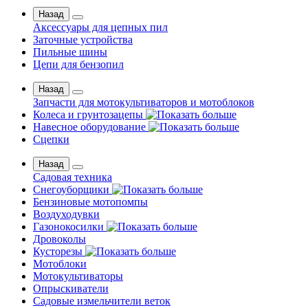
Назад
Аксессуары для цепных пил
Заточные устройства
Пильные шины
Цепи для бензопил
Назад
Запчасти для мотокультиваторов и мотоблоков
Колеса и грунтозацепы
Навесное оборудование
Сцепки
Назад
Садовая техника
Снегоуборщики
Бензиновые мотопомпы
Воздуходувки
Газонокосилки
Дровоколы
Кусторезы
Мотоблоки
Мотокультиваторы
Опрыскиватели
Садовые измельчители веток