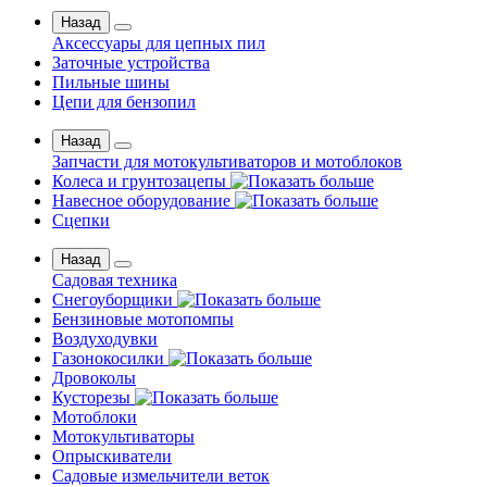
Назад
Аксессуары для цепных пил
Заточные устройства
Пильные шины
Цепи для бензопил
Назад
Запчасти для мотокультиваторов и мотоблоков
Колеса и грунтозацепы
Навесное оборудование
Сцепки
Назад
Садовая техника
Снегоуборщики
Бензиновые мотопомпы
Воздуходувки
Газонокосилки
Дровоколы
Кусторезы
Мотоблоки
Мотокультиваторы
Опрыскиватели
Садовые измельчители веток