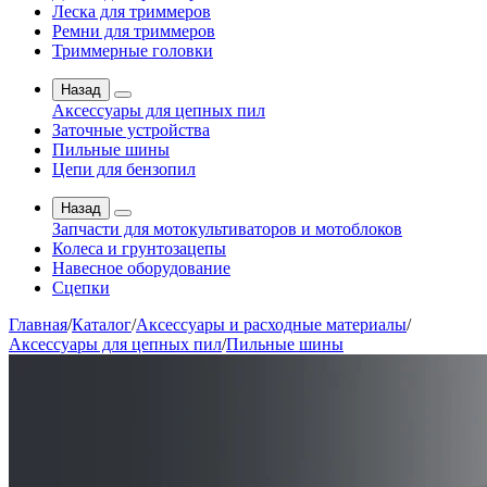
Леска для триммеров
Ремни для триммеров
Триммерные головки
Назад
Аксессуары для цепных пил
Заточные устройства
Пильные шины
Цепи для бензопил
Назад
Запчасти для мотокультиваторов и мотоблоков
Колеса и грунтозацепы
Навесное оборудование
Сцепки
Главная
/
Каталог
/
Аксессуары и расходные материалы
/
Аксессуары для цепных пил
/
Пильные шины