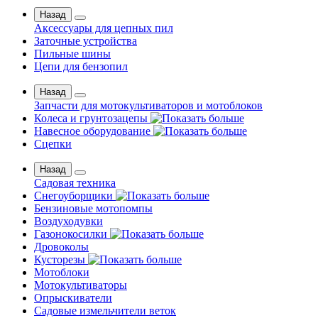
Назад
Аксессуары для цепных пил
Заточные устройства
Пильные шины
Цепи для бензопил
Назад
Запчасти для мотокультиваторов и мотоблоков
Колеса и грунтозацепы
Навесное оборудование
Сцепки
Назад
Садовая техника
Снегоуборщики
Бензиновые мотопомпы
Воздуходувки
Газонокосилки
Дровоколы
Кусторезы
Мотоблоки
Мотокультиваторы
Опрыскиватели
Садовые измельчители веток