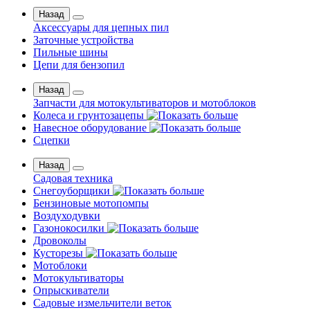
Назад
Аксессуары для цепных пил
Заточные устройства
Пильные шины
Цепи для бензопил
Назад
Запчасти для мотокультиваторов и мотоблоков
Колеса и грунтозацепы
Навесное оборудование
Сцепки
Назад
Садовая техника
Снегоуборщики
Бензиновые мотопомпы
Воздуходувки
Газонокосилки
Дровоколы
Кусторезы
Мотоблоки
Мотокультиваторы
Опрыскиватели
Садовые измельчители веток