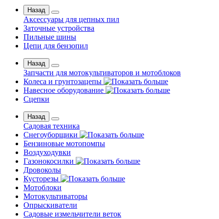
Назад
Аксессуары для цепных пил
Заточные устройства
Пильные шины
Цепи для бензопил
Назад
Запчасти для мотокультиваторов и мотоблоков
Колеса и грунтозацепы
Навесное оборудование
Сцепки
Назад
Садовая техника
Снегоуборщики
Бензиновые мотопомпы
Воздуходувки
Газонокосилки
Дровоколы
Кусторезы
Мотоблоки
Мотокультиваторы
Опрыскиватели
Садовые измельчители веток