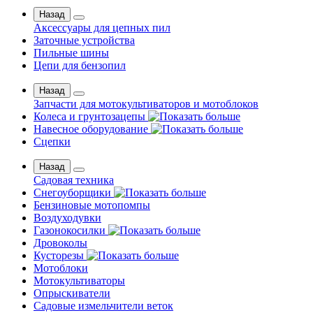
Назад
Аксессуары для цепных пил
Заточные устройства
Пильные шины
Цепи для бензопил
Назад
Запчасти для мотокультиваторов и мотоблоков
Колеса и грунтозацепы
Навесное оборудование
Сцепки
Назад
Садовая техника
Снегоуборщики
Бензиновые мотопомпы
Воздуходувки
Газонокосилки
Дровоколы
Кусторезы
Мотоблоки
Мотокультиваторы
Опрыскиватели
Садовые измельчители веток