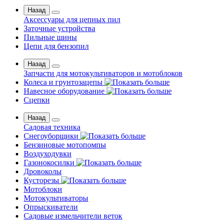
Назад
Аксессуары для цепных пил
Заточные устройства
Пильные шины
Цепи для бензопил
Назад
Запчасти для мотокультиваторов и мотоблоков
Колеса и грунтозацепы
Навесное оборудование
Сцепки
Назад
Садовая техника
Снегоуборщики
Бензиновые мотопомпы
Воздуходувки
Газонокосилки
Дровоколы
Кусторезы
Мотоблоки
Мотокультиваторы
Опрыскиватели
Садовые измельчители веток