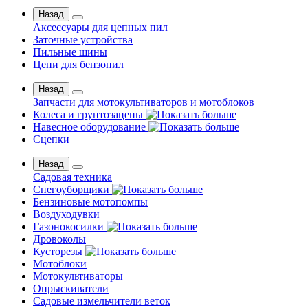
Назад
Аксессуары для цепных пил
Заточные устройства
Пильные шины
Цепи для бензопил
Назад
Запчасти для мотокультиваторов и мотоблоков
Колеса и грунтозацепы
Навесное оборудование
Сцепки
Назад
Садовая техника
Снегоуборщики
Бензиновые мотопомпы
Воздуходувки
Газонокосилки
Дровоколы
Кусторезы
Мотоблоки
Мотокультиваторы
Опрыскиватели
Садовые измельчители веток