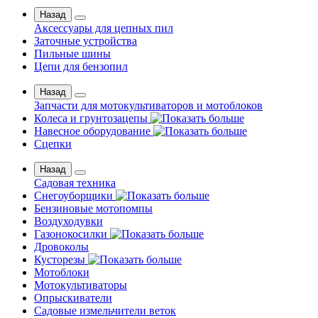
Назад
Аксессуары для цепных пил
Заточные устройства
Пильные шины
Цепи для бензопил
Назад
Запчасти для мотокультиваторов и мотоблоков
Колеса и грунтозацепы
Навесное оборудование
Сцепки
Назад
Садовая техника
Снегоуборщики
Бензиновые мотопомпы
Воздуходувки
Газонокосилки
Дровоколы
Кусторезы
Мотоблоки
Мотокультиваторы
Опрыскиватели
Садовые измельчители веток