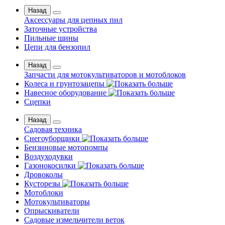
Назад
Аксессуары для цепных пил
Заточные устройства
Пильные шины
Цепи для бензопил
Назад
Запчасти для мотокультиваторов и мотоблоков
Колеса и грунтозацепы
Навесное оборудование
Сцепки
Назад
Садовая техника
Снегоуборщики
Бензиновые мотопомпы
Воздуходувки
Газонокосилки
Дровоколы
Кусторезы
Мотоблоки
Мотокультиваторы
Опрыскиватели
Садовые измельчители веток