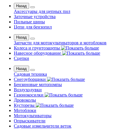
Назад
Аксессуары для цепных пил
Заточные устройства
Пильные шины
Цепи для бензопил
Назад
Запчасти для мотокультиваторов и мотоблоков
Колеса и грунтозацепы
Навесное оборудование
Сцепки
Назад
Садовая техника
Снегоуборщики
Бензиновые мотопомпы
Воздуходувки
Газонокосилки
Дровоколы
Кусторезы
Мотоблоки
Мотокультиваторы
Опрыскиватели
Садовые измельчители веток