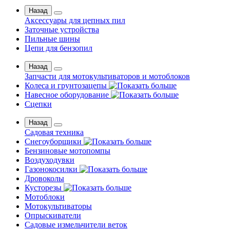
Назад
Аксессуары для цепных пил
Заточные устройства
Пильные шины
Цепи для бензопил
Назад
Запчасти для мотокультиваторов и мотоблоков
Колеса и грунтозацепы
Навесное оборудование
Сцепки
Назад
Садовая техника
Снегоуборщики
Бензиновые мотопомпы
Воздуходувки
Газонокосилки
Дровоколы
Кусторезы
Мотоблоки
Мотокультиваторы
Опрыскиватели
Садовые измельчители веток