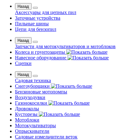
Назад
Аксессуары для цепных пил
Заточные устройства
Пильные шины
Цепи для бензопил
Назад
Запчасти для мотокультиваторов и мотоблоков
Колеса и грунтозацепы
Навесное оборудование
Сцепки
Назад
Садовая техника
Снегоуборщики
Бензиновые мотопомпы
Воздуходувки
Газонокосилки
Дровоколы
Кусторезы
Мотоблоки
Мотокультиваторы
Опрыскиватели
Садовые измельчители веток