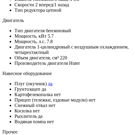
Скорости
2 вперед/1 назад
Тип редуктора
цепной
Двигатель
Тип двигателя
бензиновый
Мощность, кВт
5.7
Мощность, л.с.
7.8
Двигатель
1-цилиндровый с воздушным охлаждением,
четырехтактный
Объем двигателя, см³
220
Производитель двигателя
Huter
Навесное оборудование
Плуг (окучник)
да
Грунтозацеп
да
Картофелекопалка
нет
Прицеп (тележки, ездовые модули)
нет
Снежный отвал
нет
Косилка
нет
Рыхлитель
да
Водяная помпа
нет
Прочее