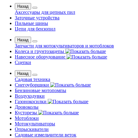
Назад
Аксессуары для цепных пил
Заточные устройства
Пильные шины
Цепи для бензопил
Назад
Запчасти для мотокультиваторов и мотоблоков
Колеса и грунтозацепы
Навесное оборудование
Сцепки
Назад
Садовая техника
Снегоуборщики
Бензиновые мотопомпы
Воздуходувки
Газонокосилки
Дровоколы
Кусторезы
Мотоблоки
Мотокультиваторы
Опрыскиватели
Садовые измельчители веток