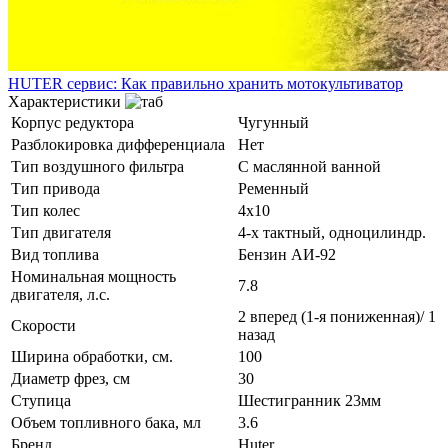
HUTER сервис: Как правильно хранить мотокультиватор
Характеристики
Корпус редуктора
Чугунный
Разблокировка дифференциала
Нет
Тип воздушного фильтра
С маслянной ванной
Тип привода
Ременный
Тип колес
4х10
Тип двигателя
4-х тактный, одноцилиндр.
Вид топлива
Бензин АИ-92
Номинальная мощность
7.8
двигателя, л.с.
2 вперед (1-я пониженная)/ 1
Скорости
назад
Ширина обработки, см.
100
Диаметр фрез, см
30
Ступица
Шестигранник 23мм
Объем топливного бака, мл
3.6
Бренд
Huter