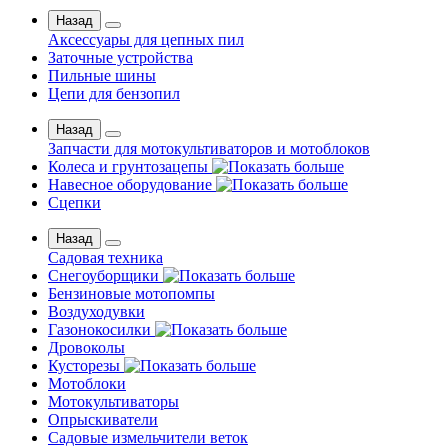
Назад
Аксессуары для цепных пил
Заточные устройства
Пильные шины
Цепи для бензопил
Назад
Запчасти для мотокультиваторов и мотоблоков
Колеса и грунтозацепы
Навесное оборудование
Сцепки
Назад
Садовая техника
Снегоуборщики
Бензиновые мотопомпы
Воздуходувки
Газонокосилки
Дровоколы
Кусторезы
Мотоблоки
Мотокультиваторы
Опрыскиватели
Садовые измельчители веток