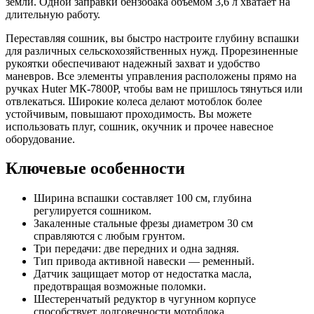
земли. Одной заправки бензобака объемом 3,6 л хватает на
длительную работу.
Переставляя сошник, вы быстро настроите глубину вспашки
для различных сельскохозяйственных нужд. Прорезиненные
рукоятки обеспечивают надежный захват и удобство
маневров. Все элементы управления расположены прямо на
ручках Huter МК-7800P, чтобы вам не пришлось тянуться или
отвлекаться. Широкие колеса делают мотоблок более
устойчивым, повышают проходимость. Вы можете
использовать плуг, сошник, окучник и прочее навесное
оборудование.
Ключевые особенности
Ширина вспашки составляет 100 см, глубина
регулируется сошником.
Закаленные стальные фрезы диаметром 30 см
справляются с любым грунтом.
Три передачи: две передних и одна задняя.
Тип привода активной навески — ременный.
Датчик защищает мотор от недостатка масла,
предотвращая возможные поломки.
Шестеренчатый редуктор в чугунном корпусе
способствует долговечности мотоблока.