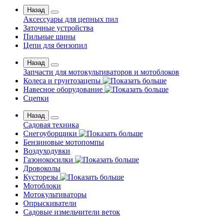
Назад
Аксессуары для цепных пил
Заточные устройства
Пильные шины
Цепи для бензопил
Назад
Запчасти для мотокультиваторов и мотоблоков
Колеса и грунтозацепы
Навесное оборудование
Сцепки
Назад
Садовая техника
Снегоуборщики
Бензиновые мотопомпы
Воздуходувки
Газонокосилки
Дровоколы
Кусторезы
Мотоблоки
Мотокультиваторы
Опрыскиватели
Садовые измельчители веток