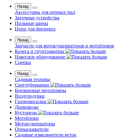
Назад
Аксессуары для цепных пил
Заточные устройства
Пильные шины
Цепи для бензопил
Назад
Запчасти для мотокультиваторов и мотоблоков
Колеса и грунтозацепы
Навесное оборудование
Сцепки
Назад
Садовая техника
Снегоуборщики
Бензиновые мотопомпы
Воздуходувки
Газонокосилки
Дровоколы
Кусторезы
Мотоблоки
Мотокультиваторы
Опрыскиватели
Садовые измельчители веток