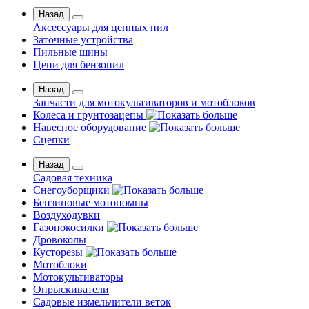
Назад
Аксессуары для цепных пил
Заточные устройства
Пильные шины
Цепи для бензопил
Назад
Запчасти для мотокультиваторов и мотоблоков
Колеса и грунтозацепы
Навесное оборудование
Сцепки
Назад
Садовая техника
Снегоуборщики
Бензиновые мотопомпы
Воздуходувки
Газонокосилки
Дровоколы
Кусторезы
Мотоблоки
Мотокультиваторы
Опрыскиватели
Садовые измельчители веток