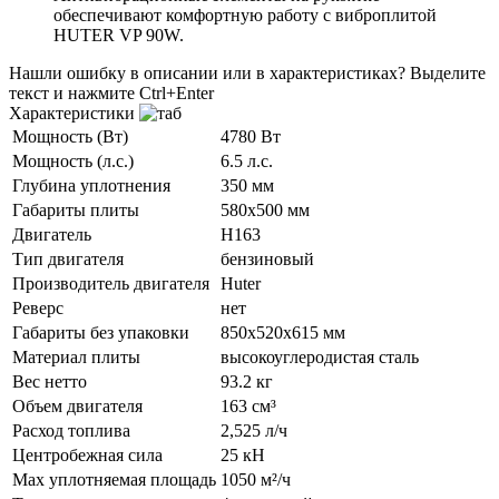
обеспечивают комфортную работу с виброплитой
HUTER VP 90W.
Нашли ошибку в описании или в характеристиках?
Выделите
текст и нажмите Ctrl+Enter
Характеристики
Мощность (Вт)
4780 Вт
Мощность (л.с.)
6.5 л.с.
Глубина уплотнения
350 мм
Габариты плиты
580х500 мм
Двигатель
H163
Тип двигателя
бензиновый
Производитель двигателя
Huter
Реверс
нет
Габариты без упаковки
850х520х615 мм
Материал плиты
высокоуглеродистая сталь
Вес нетто
93.2 кг
Объем двигателя
163 см³
Расход топлива
2,525 л/ч
Центробежная сила
25 кН
Max уплотняемая площадь
1050 м²/ч