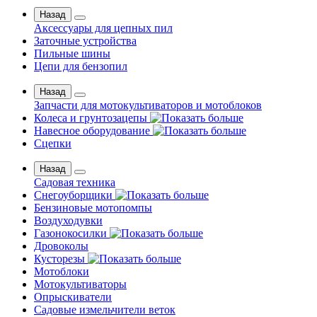
Назад
Аксессуары для цепных пил
Заточные устройства
Пильные шины
Цепи для бензопил
Назад
Запчасти для мотокультиваторов и мотоблоков
Колеса и грунтозацепы
Навесное оборудование
Сцепки
Назад
Садовая техника
Снегоуборщики
Бензиновые мотопомпы
Воздуходувки
Газонокосилки
Дровоколы
Кусторезы
Мотоблоки
Мотокультиваторы
Опрыскиватели
Садовые измельчители веток