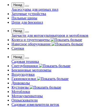
Назад
Аксессуары для цепных пил
Заточные устройства
Пильные шины
Цепи для бензопил
Назад
Запчасти для мотокультиваторов и мотоблоков
Колеса и грунтозацепы
Навесное оборудование
Сцепки
Назад
Садовая техника
Снегоуборщики
Бензиновые мотопомпы
Воздуходувки
Газонокосилки
Дровоколы
Кусторезы
Мотоблоки
Мотокультиваторы
Опрыскиватели
Садовые измельчители веток