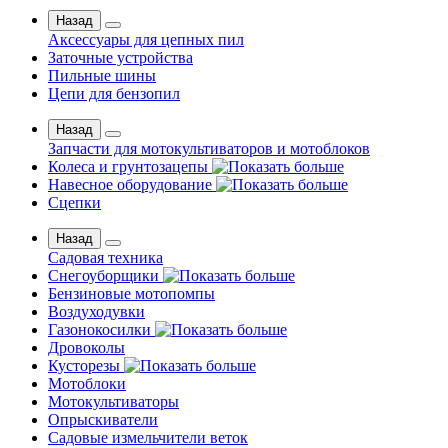
Назад
Аксессуары для цепных пил
Заточные устройства
Пильные шины
Цепи для бензопил
Назад
Запчасти для мотокультиваторов и мотоблоков
Колеса и грунтозацепы
Навесное оборудование
Сцепки
Назад
Садовая техника
Снегоуборщики
Бензиновые мотопомпы
Воздуходувки
Газонокосилки
Дровоколы
Кусторезы
Мотоблоки
Мотокультиваторы
Опрыскиватели
Садовые измельчители веток