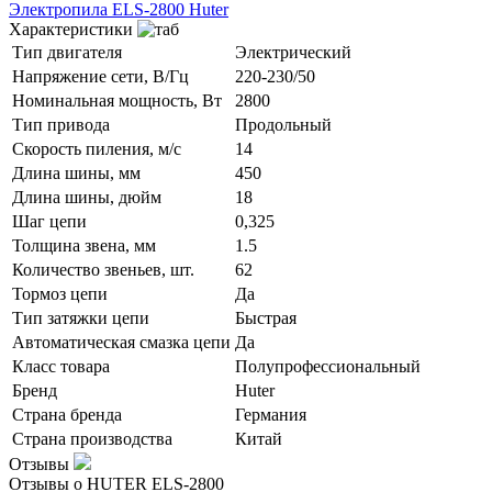
Электропила ELS-2800 Huter
Характеристики
Тип двигателя
Электрический
Напряжение сети, В/Гц
220-230/50
Номинальная мощность, Вт
2800
Тип привода
Продольный
Скорость пиления, м/с
14
Длина шины, мм
450
Длина шины, дюйм
18
Шаг цепи
0,325
Толщина звена, мм
1.5
Количество звеньев, шт.
62
Тормоз цепи
Да
Тип затяжки цепи
Быстрая
Автоматическая смазка цепи
Да
Класс товара
Полупрофессиональный
Бренд
Huter
Страна бренда
Германия
Страна производства
Китай
Отзывы
Отзывы о HUTER ELS-2800