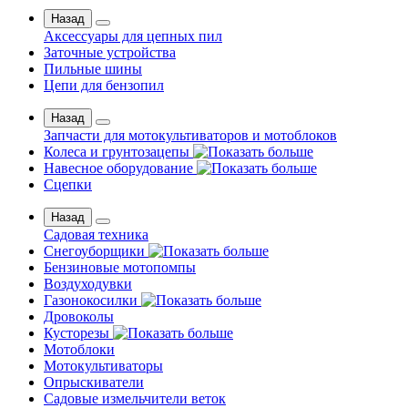
Назад
Аксессуары для цепных пил
Заточные устройства
Пильные шины
Цепи для бензопил
Назад
Запчасти для мотокультиваторов и мотоблоков
Колеса и грунтозацепы
Навесное оборудование
Сцепки
Назад
Садовая техника
Снегоуборщики
Бензиновые мотопомпы
Воздуходувки
Газонокосилки
Дровоколы
Кусторезы
Мотоблоки
Мотокультиваторы
Опрыскиватели
Садовые измельчители веток