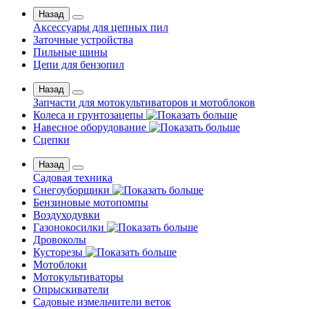
Назад
Аксессуары для цепных пил
Заточные устройства
Пильные шины
Цепи для бензопил
Назад
Запчасти для мотокультиваторов и мотоблоков
Колеса и грунтозацепы
Навесное оборудование
Сцепки
Назад
Садовая техника
Снегоуборщики
Бензиновые мотопомпы
Воздуходувки
Газонокосилки
Дровоколы
Кусторезы
Мотоблоки
Мотокультиваторы
Опрыскиватели
Садовые измельчители веток