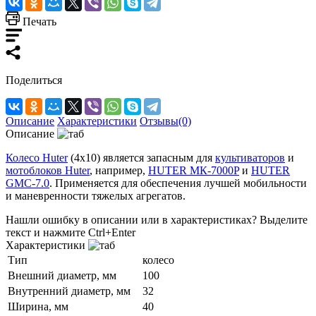
Печать
Поделиться
Описание
Характеристики
Отзывы(0)
Описание
Колесо Huter
(4х10) является запасным для
культиваторов
и
мотоблоков Huter
, например,
HUTER МК-7000P
и
HUTER
GMC-7.0
. Применяется для обеспечения лучшей мобильности
и маневренности тяжелых агрегатов.
Нашли ошибку в описании или в характеристиках?
Выделите
текст и нажмите Ctrl+Enter
Характеристики
Тип
колесо
Внешний диаметр, мм
100
Внутренний диаметр, мм
32
Ширина, мм
40