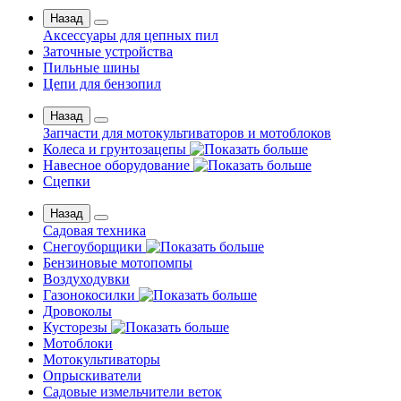
Назад
Аксессуары для цепных пил
Заточные устройства
Пильные шины
Цепи для бензопил
Назад
Запчасти для мотокультиваторов и мотоблоков
Колеса и грунтозацепы
Навесное оборудование
Сцепки
Назад
Садовая техника
Снегоуборщики
Бензиновые мотопомпы
Воздуходувки
Газонокосилки
Дровоколы
Кусторезы
Мотоблоки
Мотокультиваторы
Опрыскиватели
Садовые измельчители веток