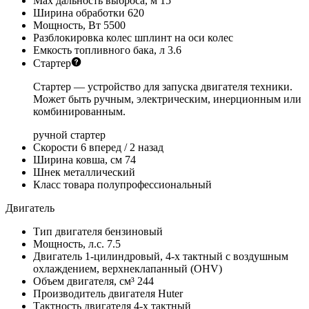
Max дальность выброса, м
15
Ширина обработки
620
Мощность, Вт
5500
Разблокировка колес
шплинт на оси колес
Емкость топливного бака, л
3.6
Стартер
Стартер — устройство для запуска двигателя техники.
Может быть ручным, электрическим, инерционным или
комбинированным.
ручной стартер
Скорости
6 вперед / 2 назад
Ширина ковша, см
74
Шнек
металлический
Класс товара
полупрофессиональный
Двигатель
Тип двигателя
бензиновый
Мощность, л.с.
7.5
Двигатель
1-цилиндровый, 4-х тактный с воздушным
охлаждением, верхнеклапанный (OHV)
Объем двигателя, см³
244
Производитель двигателя
Huter
Тактность двигателя
4-х тактный