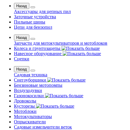
Назад
Аксессуары для цепных пил
Заточные устройства
Пильные шины
Цепи для бензопил
Назад
Запчасти для мотокультиваторов и мотоблоков
Колеса и грунтозацепы
Навесное оборудование
Сцепки
Назад
Садовая техника
Снегоуборщики
Бензиновые мотопомпы
Воздуходувки
Газонокосилки
Дровоколы
Кусторезы
Мотоблоки
Мотокультиваторы
Опрыскиватели
Садовые измельчители веток