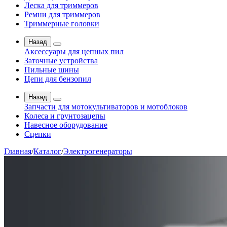
Леска для триммеров
Ремни для триммеров
Триммерные головки
Назад
Аксессуары для цепных пил
Заточные устройства
Пильные шины
Цепи для бензопил
Назад
Запчасти для мотокультиваторов и мотоблоков
Колеса и грунтозацепы
Навесное оборудование
Сцепки
Главная
/
Каталог
/
Электрогенераторы