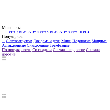
Мощность:
...
1 кВт
2 кВт
3 кВт
4 кВт
5 кВт
6 кВт
8 кВт
10 кВт
Популярное:
...
С автозапуском
Для дома и дачи
Мини
Недорогие
Мощные
Асинхронные
Синхронные
Трехфазные
По популярности
Со скидкой
Сначала недорогие
Сначала
дорогие