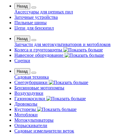
Назад
Аксессуары для цепных пил
Заточные устройства
Пильные шины
Цепи для бензопил
Назад
Запчасти для мотокультиваторов и мотоблоков
Колеса и грунтозацепы
Навесное оборудование
Сцепки
Назад
Садовая техника
Снегоуборщики
Бензиновые мотопомпы
Воздуходувки
Газонокосилки
Дровоколы
Кусторезы
Мотоблоки
Мотокультиваторы
Опрыскиватели
Садовые измельчители веток